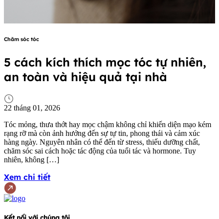
Chăm sóc tóc
C
5 cách kích thích mọc tóc tự nhiên,
an toàn và hiệu quả tại nhà
22 tháng 01, 2026
2
Tóc mỏng, thưa thớt hay mọc chậm không chỉ khiến diện mạo kém
T
rạng rỡ mà còn ảnh hưởng đến sự tự tin, phong thái và cảm xúc
t
hàng ngày. Nguyên nhân có thể đến từ stress, thiếu dưỡng chất,
c
chăm sóc sai cách hoặc tác động của tuổi tác và hormone. Tuy
k
nhiên, không […]
X
Xem chi tiết
Kết nối với chúng tôi