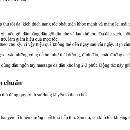
ấp thu tối đa, kích thích nang tóc phát triển khỏe mạnh và mang lại m
xịt, nên gội đầu bằng dầu gội dịu nhẹ và lau khô tóc. Da đầu sạch, th
n trở, làm giảm hiệu quả mọc tóc.
 theo chu kỳ, vì vậy hiệu quả không thể đến ngay sau vài ngày. Bạn cần
g xịt vào những vùng dễ hói như thái dương, đỉnh đầu, hoặc đường châ
y dùng đầu ngón tay massage da đầu khoảng 2-3 phút. Động tác này giú
n chuẩn
 thủ đúng quy trình sử dụng là yếu tố then chốt.
 hai yếu tố khiến dưỡng chất khó hấp thu. Sau đó, lau khô tóc khoảng 8