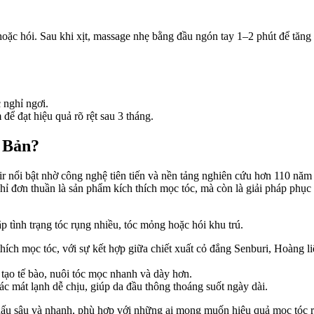
 hoặc hói. Sau khi xịt, massage nhẹ bằng đầu ngón tay 1–2 phút để tăn
 nghỉ ngơi.
ể đạt hiệu quả rõ rệt sau 3 tháng.
t Bản?
ir nổi bật nhờ công nghệ tiên tiến và nền tảng nghiên cứu hơn 110 nă
đơn thuần là sản phẩm kích thích mọc tóc, mà còn là giải pháp phục h
 tình trạng tóc rụng nhiều, tóc mỏng hoặc hói khu trú.
ích mọc tóc, với sự kết hợp giữa chiết xuất cỏ đắng Senburi, Hoàng li
 tạo tế bào, nuôi tóc mọc nhanh và dày hơn.
c mát lạnh dễ chịu, giúp da đầu thông thoáng suốt ngày dài.
hấu sâu và nhanh, phù hợp với những ai mong muốn hiệu quả mọc tóc rõ