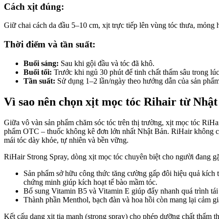
Cách xịt đúng:
Giữ chai cách da đầu 5–10 cm, xịt trực tiếp lên vùng tóc thưa, mỏng
Thời điểm và tần suất:
Buổi sáng:
Sau khi gội đầu và tóc đã khô.
Buổi tối:
Trước khi ngủ 30 phút để tinh chất thấm sâu trong lúc
Tần suất:
Sử dụng 1–2 lần/ngày theo hướng dẫn của sản phẩm đ
Vì sao nên chọn xịt mọc tóc Rihair từ Nhậ
Giữa vô vàn sản phẩm chăm sóc tóc trên thị trường, xịt mọc tóc RiHa
phẩm OTC – thuốc không kê đơn lớn nhất Nhật Bản. RiHair không chỉ 
mái tóc dày khỏe, tự nhiên và bền vững.
RiHair Strong Spray, dòng xịt mọc tóc chuyên biệt cho người đang gặp
Sản phẩm sở hữu công thức tăng cường gấp đôi hiệu quả kích th
chứng minh giúp kích hoạt tế bào mầm tóc.
Bổ sung Vitamin B5 và Vitamin E giúp đẩy nhanh quá trình tái
Thành phần Menthol, bạch đàn và hoa hồi còn mang lại cảm giá
Kết cấu dạng xịt tia mạnh (strong spray) cho phép dưỡng chất thẩm t