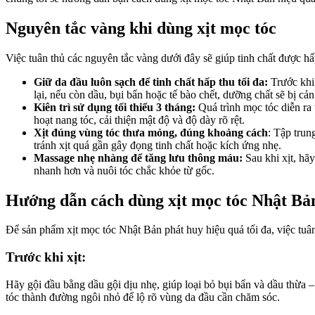
Nguyên tắc vàng khi dùng xịt mọc tóc
Việc tuân thủ các nguyên tắc vàng dưới đây sẽ giúp tinh chất được h
Giữ da đầu luôn sạch để tinh chất hấp thu tối đa:
Trước khi 
lại, nếu còn dầu, bụi bẩn hoặc tế bào chết, dưỡng chất sẽ bị cả
Kiên trì sử dụng tối thiểu 3 tháng:
Quá trình mọc tóc diễn ra
hoạt nang tóc, cải thiện mật độ và độ dày rõ rệt.
Xịt đúng vùng tóc thưa mỏng, đúng khoảng cách
: Tập trun
tránh xịt quá gần gây đọng tinh chất hoặc kích ứng nhẹ.
Massage nhẹ nhàng để tăng lưu thông máu:
Sau khi xịt, hã
nhanh hơn và nuôi tóc chắc khỏe từ gốc.
Hướng dẫn cách dùng xịt mọc tóc Nhật Bả
Để sản phẩm xịt mọc tóc Nhật Bản phát huy hiệu quả tối đa, việc tuân
Trước khi xịt:
Hãy gội đầu bằng dầu gội dịu nhẹ, giúp loại bỏ bụi bẩn và dầu thừa –
tóc thành đường ngôi nhỏ để lộ rõ vùng da đầu cần chăm sóc.