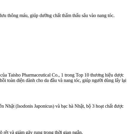
g lưu thông máu, giúp dưỡng chất thẩm thấu sâu vào nang tóc.
m của Taisho Pharmaceutical Co., 1 trong Top 10 thương hiệu dược
ồi toàn diện dành cho da đầu và nang tóc, giúp người dùng lấy lại
ên Nhật (Isodonis Japonicus) và bạc hà Nhật, bộ 3 hoạt chất được
 rệt và giảm gãy rụng trong thời gian ngắn.