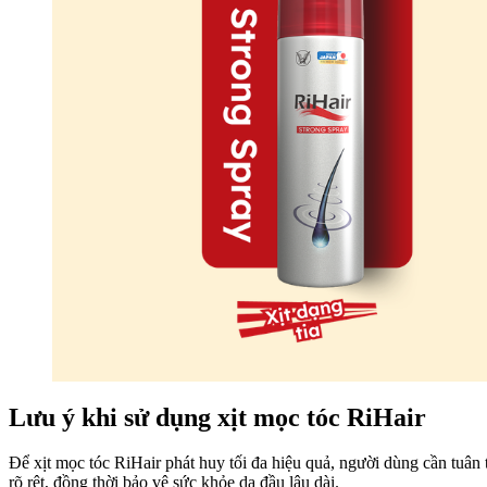
Lưu ý khi sử dụng xịt mọc tóc RiHair
Để xịt mọc tóc RiHair phát huy tối đa hiệu quả, người dùng cần tuân
rõ rệt, đồng thời bảo vệ sức khỏe da đầu lâu dài.