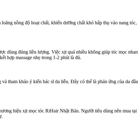
 loãng nồng độ hoạt chất, khiến dưỡng chất khó hấp thụ vào nang tóc, 
ợc dùng đúng liều lượng. Việc xịt quá nhiều không giúp tóc mọc nhanh
kết hợp massage nhẹ trong 1-2 phút là đủ.
 và tham khảo ý kiến bác sĩ da liễu. Đây có thể là phản ứng của da đầ
 thương hiệu xịt mọc tóc RiHair Nhật Bản. Người tiêu dùng nên mua tại
ự.