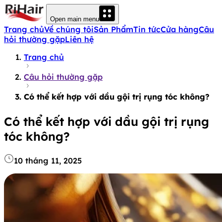
Open main menu
Trang chủ
Về chúng tôi
Sản Phẩm
Tin tức
Cửa hàng
Câu
hỏi thường gặp
Liên hệ
Trang chủ
Câu hỏi thường gặp
Có thể kết hợp với dầu gội trị rụng tóc không?
Có thể kết hợp với dầu gội trị rụng
tóc không?
10 tháng 11, 2025