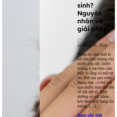
sinh?
Nguyên
nhân và
giải pháp
2
22 tháng 01, 2026
N
k
Rụng tóc sau sinh là
l
nỗi ám ảnh chung của
v
nhiều phụ nữ, khiến
v
không ít mẹ bỉm cảm
s
thấy lo lắng và mất tự
d
tin. Bởi sau quá trình
“
mang thai, cơ thể trải
m
qua nhiều thay đổi lớn
t
về nội tiết tố, dinh
p
dưỡng và sức khỏe,
c
kéo theo tình trạng tóc
đ
mỏng, […]
X
Xem chi tiết