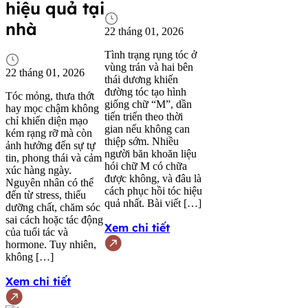
hiệu quả tại
nhà
22 tháng 01, 2026
Tình trạng rụng tóc ở
vùng trán và hai bên
22 tháng 01, 2026
thái dương khiến
đường tóc tạo hình
Tóc mỏng, thưa thớt
giống chữ “M”, dần
hay mọc chậm không
tiến triển theo thời
chỉ khiến diện mạo
gian nếu không can
kém rạng rỡ mà còn
thiệp sớm. Nhiều
ảnh hưởng đến sự tự
người băn khoăn liệu
tin, phong thái và cảm
hói chữ M có chữa
xúc hàng ngày.
được không, và đâu là
Nguyên nhân có thể
cách phục hồi tóc hiệu
đến từ stress, thiếu
quả nhất. Bài viết […]
dưỡng chất, chăm sóc
sai cách hoặc tác động
Xem chi tiết
của tuổi tác và
hormone. Tuy nhiên,
không […]
Xem chi tiết