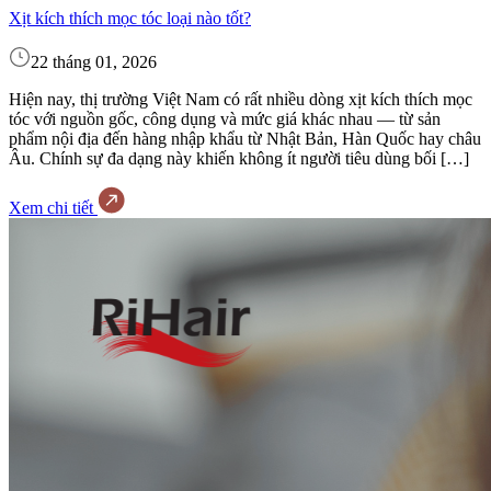
Xịt kích thích mọc tóc loại nào tốt?
22 tháng 01, 2026
Hiện nay, thị trường Việt Nam có rất nhiều dòng xịt kích thích mọc
tóc với nguồn gốc, công dụng và mức giá khác nhau — từ sản
phẩm nội địa đến hàng nhập khẩu từ Nhật Bản, Hàn Quốc hay châu
Âu. Chính sự đa dạng này khiến không ít người tiêu dùng bối […]
Xem chi tiết