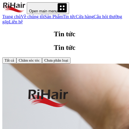
Open main menu
Trang chủ
Về chúng tôi
Sản Phẩm
Tin tức
Cửa hàng
Câu hỏi thường
gặp
Liên hệ
Tin tức
Tin tức
Tất cả
Chăm sóc tóc
Chưa phân loại